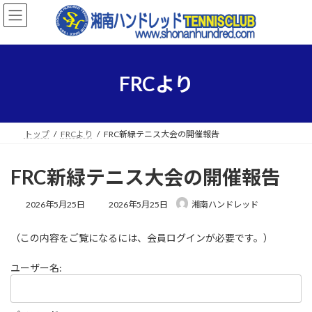
コ
ナ
ン
ビ
テ
ゲ
ン
ー
ツ
シ
へ
ョ
FRCより
ス
ン
キ
に
ッ
移
プ
動
トップ
FRCより
FRC新緑テニス大会の開催報告
FRC新緑テニス大会の開催報告
最
2026年5月25日
2026年5月25日
湘南ハンドレッド
終
更
（この内容をご覧になるには、会員ログインが必要です。）
新
日
時
ユーザー名:
: